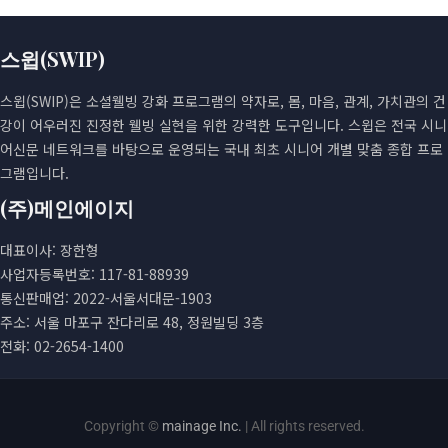
스윕(SWIP)
스윕(SWIP)은 소셜웰빙 강화 프로그램의 약자로, 몸, 마음, 관계, 가치관의 건
강이 어우러진 진정한 웰빙 실현을 위한 강력한 도구입니다. 스윕은 전국 시니
어신문 네트워크를 바탕으로 운영되는 국내 최초 시니어 개별 맞춤 종합 프로
그램입니다.
(주)메인에이지
대표이사: 장한형
사업자등록번호: 117-81-88939
통신판매업: 2022-서울서대문-1903
주소: 서울 마포구 잔다리로 48, 정원빌딩 3층
전화: 02-2654-1400
Copyright ©
mainage Inc.
| All rights reserved.