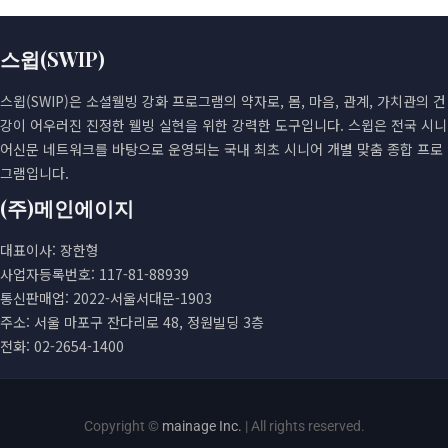
스윕(SWIP)
스윕(SWIP)은 소셜웰빙 강화 프로그램의 약자로, 몸, 마음, 관계, 가치관의 건
강이 어우러진 진정한 웰빙 실현을 위한 강력한 도구입니다. 스윕은 전국 시니
어신문 네트워크를 바탕으로 운영되는 국내 최초 시니어 개별 맞춤 종합 프로
그램입니다.
(주)메인에이지
대표이사: 장한형
사업자등록번호: 117-81-88939
통신판매업: 2022-서울서대문-1903
주소: 서울 마포구 잔다리로 48, 정원빌딩 3층
전화: 02-2654-1400
Copyright ©
mainage Inc.
| All rights reserved.