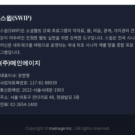
스윕(SWIP)
스윕(SWIP)은 소셜웰빙 강화 프로그램의 약자로, 몸, 마음, 관계, 가치관의 건
강이 어우러진 진정한 웰빙 실현을 위한 강력한 도구입니다. 스윕은 전국 시니
어신문 네트워크를 바탕으로 운영되는 국내 최초 시니어 개별 맞춤 종합 프로
그램입니다.
(주)메인에이지
대표이사: 장한형
사업자등록번호: 117-81-88939
통신판매업: 2022-서울서대문-1903
주소: 서울 마포구 잔다리로 48, 정원빌딩 3층
전화: 02-2654-1400
Copyright ©
mainage Inc.
| All rights reserved.