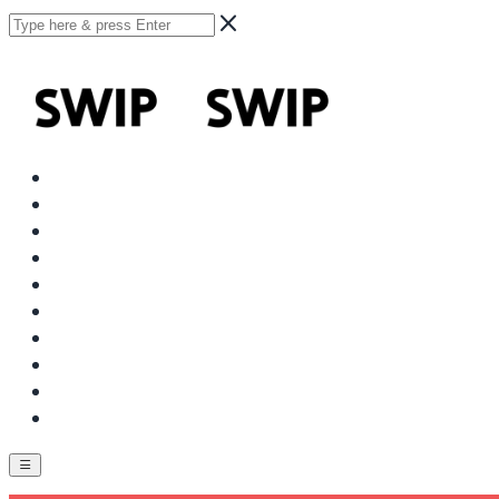
SWIP
나의 소셜웰빙지수는?
스윕신청
문의
로그인