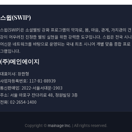
스윕(SWIP)
스윕(SWIP)은 소셜웰빙 강화 프로그램의 약자로, 몸, 마음, 관계, 가치관의 건
강이 어우러진 진정한 웰빙 실현을 위한 강력한 도구입니다. 스윕은 전국 시니
어신문 네트워크를 바탕으로 운영되는 국내 최초 시니어 개별 맞춤 종합 프로
그램입니다.
(주)메인에이지
대표이사: 장한형
사업자등록번호: 117-81-88939
통신판매업: 2022-서울서대문-1903
주소: 서울 마포구 잔다리로 48, 정원빌딩 3층
전화: 02-2654-1400
Copyright ©
mainage Inc.
| All rights reserved.